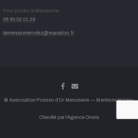
Pour joindre la Menuiserie
06 80 02 01 29
lamenuiserierodez@wanadoo.fr
© Association Poisson d’Or Menuiserie —
Mentions légales
Chevillé par l’Agence
Oneïa