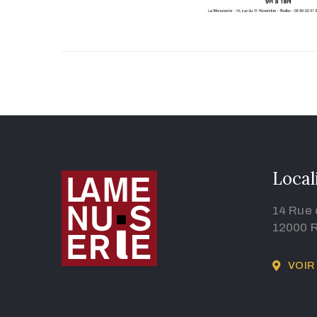
Local
14 Rue
12000 
VOIR