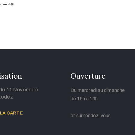
isation
Ouverture
 du 11 Novembre
Du mercredi au dimanche
Rodez
de 15h à 19h
 LA CARTE
et sur rendez-vous