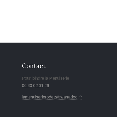
Contact
Pour joindre la Menuiserie
06 80 02 01 29
lamenuiserierodez@wanadoo.fr