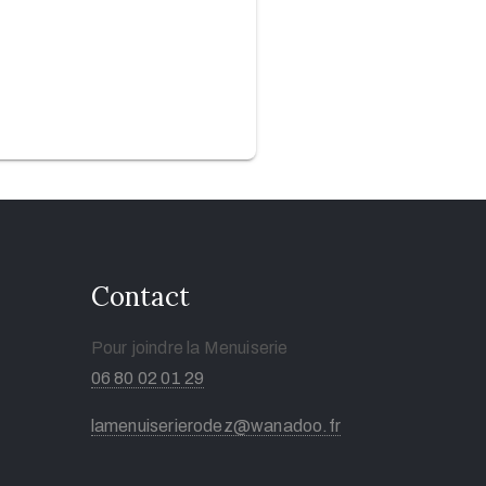
Contact
Pour joindre la Menuiserie
06 80 02 01 29
lamenuiserierodez@wanadoo.fr