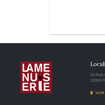
Local
14 Rue
12000 
VOIR