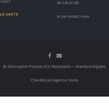
Rodez
de 15h à 19h
 LA CARTE
et sur rendez-vous
© Association Poisson d’Or Menuiserie —
Mentions légales
Chevillé par l’Agence
Oneïa