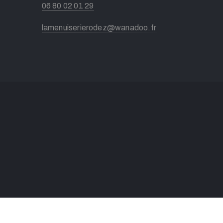
06 80 02 01 29
lamenuiserierodez@wanadoo.fr