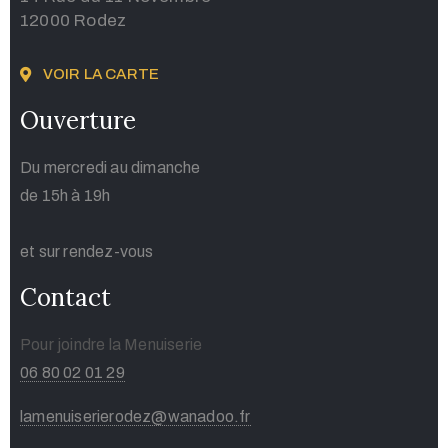
12000 Rodez
VOIR LA CARTE
Ouverture
Du mercredi au dimanche
de 15h à 19h
et sur rendez-vous
Contact
Pour joindre la Menuiserie
06 80 02 01 29
lamenuiserierodez@wanadoo.fr