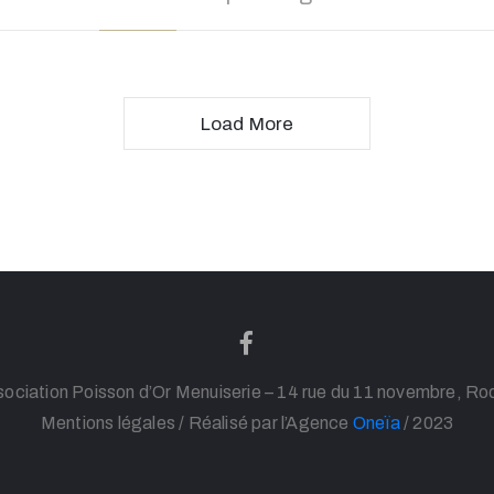
Load More
ociation Poisson d’Or Menuiserie – 14 rue du 11 novembre, R
Mentions légales
/ Réalisé par l’Agence
Oneïa
/ 2023